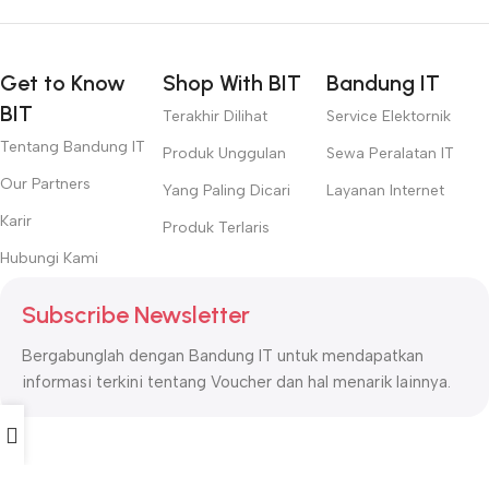
Get to Know
Shop With BIT
Bandung IT
BIT
Terakhir Dilihat
Service Elektornik
Tentang Bandung IT
Produk Unggulan
Sewa Peralatan IT
Our Partners
Yang Paling Dicari
Layanan Internet
Karir
Produk Terlaris
Hubungi Kami
Subscribe Newsletter
Bergabunglah dengan Bandung IT untuk mendapatkan
informasi terkini tentang Voucher dan hal menarik lainnya.
Alamat Bandung IT
: Jl Dago Atas Bengkok No 1 Bandung,