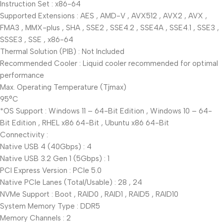
Instruction Set : x86-64
Supported Extensions : AES , AMD-V , AVX512 , AVX2 , AVX ,
FMA3 , MMX-plus , SHA , SSE2 , SSE4.2 , SSE4A , SSE4.1 , SSE3 ,
SSSE3 , SSE , x86-64
Thermal Solution (PIB) : Not Included
Recommended Cooler : Liquid cooler recommended for optimal
performance
Max. Operating Temperature (Tjmax)
95°C
*OS Support : Windows 11 – 64-Bit Edition , Windows 10 – 64-
Bit Edition , RHEL x86 64-Bit , Ubuntu x86 64-Bit
Connectivity :
Native USB 4 (40Gbps) : 4
Native USB 3.2 Gen 1 (5Gbps) : 1
PCI Express Version : PCIe 5.0
Native PCIe Lanes (Total/Usable) : 28 , 24
NVMe Support : Boot , RAID0 , RAID1 , RAID5 , RAID10
System Memory Type : DDR5
Memory Channels : 2