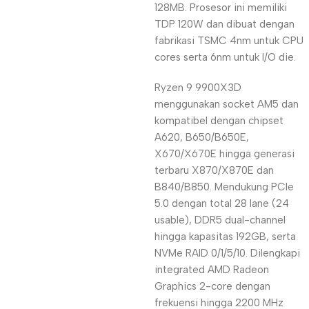
128MB. Prosesor ini memiliki
TDP 120W dan dibuat dengan
fabrikasi TSMC 4nm untuk CPU
cores serta 6nm untuk I/O die.
Ryzen 9 9900X3D
menggunakan socket AM5 dan
kompatibel dengan chipset
A620, B650/B650E,
X670/X670E hingga generasi
terbaru X870/X870E dan
B840/B850. Mendukung PCIe
5.0 dengan total 28 lane (24
usable), DDR5 dual-channel
hingga kapasitas 192GB, serta
NVMe RAID 0/1/5/10. Dilengkapi
integrated AMD Radeon
Graphics 2-core dengan
frekuensi hingga 2200 MHz