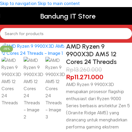
Skip to navigation
Skip to main content
Bandung IT Store
AMD Ryzen 9
-15%
9900X3D AM5 12
Cores 24 Threads
Rp
13.260.000
Rp
11.271.000
AMD Ryzen 9 9900X3D
merupakan prosesor flagship
enthusiast dari Ryzen 9000
Series berbasis arsitektur Zen 5
(Granite Ridge AM5) yang
dirancang untuk menghadirkan
performa gaming ekstrem