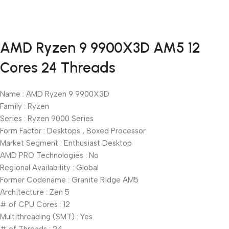
Unbeatable offers
AMD Ryzen 9 9900X3D AM5 12
Black Friday
Cores 24 Threads
Blowout!
Name : AMD Ryzen 9 9900X3D
Family : Ryzen
Series : Ryzen 9000 Series
Form Factor : Desktops , Boxed Processor
Market Segment : Enthusiast Desktop
AMD PRO Technologies : No
Regional Availability : Global
Former Codename : Granite Ridge AM5
Architecture : Zen 5
# of CPU Cores : 12
Multithreading (SMT) : Yes