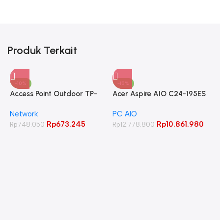
Produk Terkait
-10%
-15%
Access Point Outdoor TP-
Acer Aspire AIO C24-195ES
LINK 2.4GHz 300Mbps
Core Ultra 5 125UI 8GB
Network
PC AIO
CPE220
512GB 23.8″ FHD IPS
Rp
673.245
Rp
10.861.980
Rp
748.050
Rp
12.778.800
A
C
L
W
R