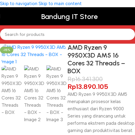
Skip to navigation
Skip to main content
Bandung IT Store
AMD Ryzen 9
-15%
9950X3D AM5 16
Cores 32 Threads –
BOX
Rp
16.341.300
Rp
13.890.105
AMD Ryzen 9 9950X3D AM5
merupakan prosesor kelas
enthusiast dari Ryzen 9000
Series yang dirancang untuk
performa ekstrem pada desktop
gaming dan produktivitas berat.