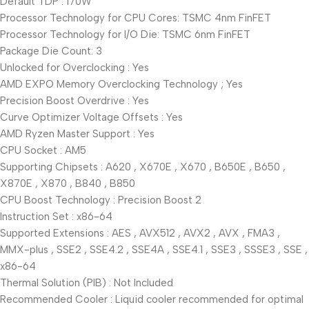
Default TDP : 170W
Processor Technology for CPU Cores: TSMC 4nm FinFET
Processor Technology for I/O Die: TSMC 6nm FinFET
Package Die Count: 3
Unlocked for Overclocking : Yes
AMD EXPO Memory Overclocking Technology ; Yes
Precision Boost Overdrive : Yes
Curve Optimizer Voltage Offsets : Yes
AMD Ryzen Master Support : Yes
CPU Socket : AM5
Supporting Chipsets : A620 , X670E , X670 , B650E , B650 ,
X870E , X870 , B840 , B850
CPU Boost Technology : Precision Boost 2
Instruction Set : x86-64
Supported Extensions : AES , AVX512 , AVX2 , AVX , FMA3 ,
MMX-plus , SSE2 , SSE4.2 , SSE4A , SSE4.1 , SSE3 , SSSE3 , SSE ,
x86-64
Thermal Solution (PIB) : Not Included
Recommended Cooler : Liquid cooler recommended for optimal