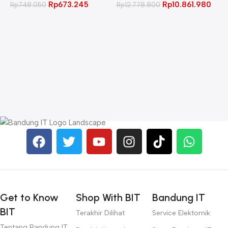
Rp
673.245
Rp
10.861.980
Rp
748.050
Rp
12.778.800
A
C
L
W
R
Get to Know
Shop With BIT
Bandung IT
BIT
Terakhir Dilihat
Service Elektornik
Tentang Bandung IT