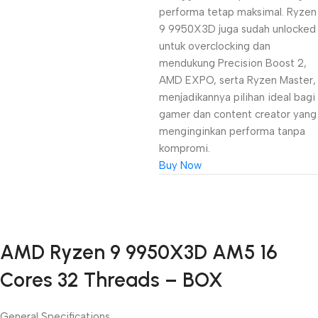
performa tetap maksimal. Ryzen
9 9950X3D juga sudah unlocked
untuk overclocking dan
mendukung Precision Boost 2,
AMD EXPO, serta Ryzen Master,
menjadikannya pilihan ideal bagi
gamer dan content creator yang
menginginkan performa tanpa
kompromi.
Buy Now
Unbeatable offers
AMD Ryzen 9 9950X3D AM5 16
Black Friday
Cores 32 Threads – BOX
Blowout!
General Specifications