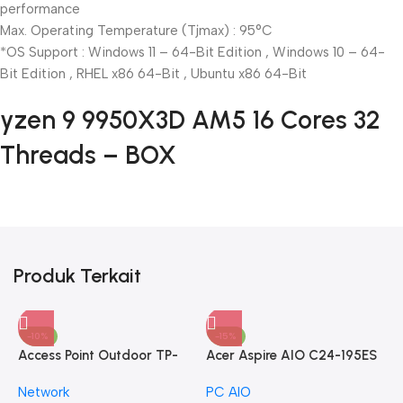
performance
Max. Operating Temperature (Tjmax) : 95°C
*OS Support : Windows 11 – 64-Bit Edition , Windows 10 – 64-
Bit Edition , RHEL x86 64-Bit , Ubuntu x86 64-Bit
yzen 9 9950X3D AM5 16 Cores 32
Threads – BOX
Produk Terkait
-10%
-15%
Access Point Outdoor TP-
Acer Aspire AIO C24-195ES
LINK 2.4GHz 300Mbps
Core Ultra 5 125UI 8GB
Network
PC AIO
CPE220
512GB 23.8″ FHD IPS