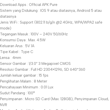
Download Apps : Official APK Pure
Sistem yang Didukung : IOS 9 atau diatasnya, Android 5 atau
diatasnya
Jenis WiFi : Support (802.11 b/g/n @2.4GHz, WPA/WPA2 safe
mode)
Tegangan Masuk : 100V – 240V 50/60Hz
Konsumsi Daya : Max. 4.5W
Keluaran Arus : 5V 1A
Tipe Kabel : Type C
Lensa : 4mm
Sensor Gambar : 1/3.0″ 3 Megapixel CMOS
Resolusi Gambar : Full HD 2304×1296, SD 640*360
Jumlah keluar gambar : 15 fps
Penglihatan Malam : 8 Meter
Pencahayaan Minimum : 0.01 Lux
Sudut Pandang : 100°
Penyimpanan : Micro SD Card (Max. 128GB), Penyimpanan Cloud,
NVR