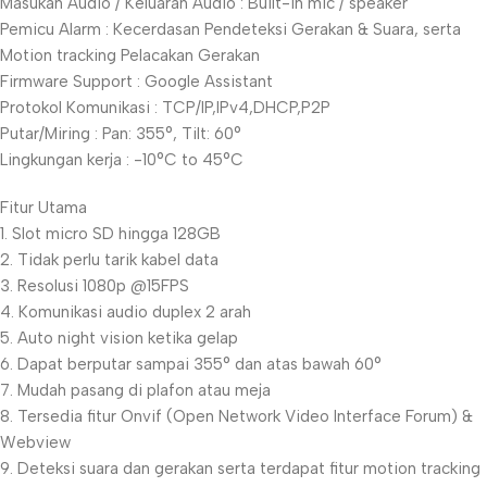
Masukan Audio / Keluaran Audio : Built-in mic / speaker
Pemicu Alarm : Kecerdasan Pendeteksi Gerakan & Suara, serta
Motion tracking Pelacakan Gerakan
Firmware Support : Google Assistant
Protokol Komunikasi : TCP/IP,IPv4,DHCP,P2P
Putar/Miring : Pan: 355°, Tilt: 60°
Lingkungan kerja : -10°C to 45°C
Fitur Utama
1. Slot micro SD hingga 128GB
2. Tidak perlu tarik kabel data
3. Resolusi 1080p @15FPS
4. Komunikasi audio duplex 2 arah
5. Auto night vision ketika gelap
6. Dapat berputar sampai 355° dan atas bawah 60°
7. Mudah pasang di plafon atau meja
8. Tersedia fitur Onvif (Open Network Video Interface Forum) &
Webview
9. Deteksi suara dan gerakan serta terdapat fitur motion tracking