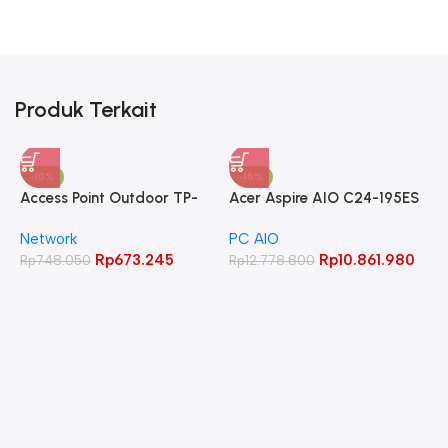
Produk Terkait
-10%
-15%
Access Point Outdoor TP-
Acer Aspire AIO C24-195ES
LINK 2.4GHz 300Mbps
Core Ultra 5 125UI 8GB
Network
PC AIO
CPE220
512GB 23.8″ FHD IPS
Rp
673.245
Rp
10.861.980
Rp
748.050
Rp
12.778.800
A
C
L
W
R