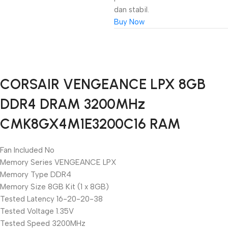
dan stabil.
Buy Now
Unbeatable offers
CORSAIR VENGEANCE LPX 8GB
Black Friday
DDR4 DRAM 3200MHz
Blowout!
CMK8GX4M1E3200C16 RAM
Fan Included No
Memory Series VENGEANCE LPX
Memory Type DDR4
Memory Size 8GB Kit (1 x 8GB)
Tested Latency 16-20-20-38
Tested Voltage 1.35V
Tested Speed 3200MHz