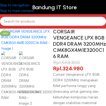
Skip to navigation
Bandung IT Store
Skip to main content
CORSAIR
-15%
VENGEANCE LPX 8GB
DDR4 DRAM 3200MHz
CMK8GX4M1E3200C1
6 RAM
Rp
1.558.800
Rp
1.324.980
Corsair Vengeance LPX 8GB
DDR4 3200MHz merupakan
RAM performa tinggi yang
dirancang untuk gaming dan
kebutuhan komputasi harian
dengan stabilitas maksimal.