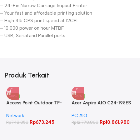
– 24-Pin Narrow Carriage Impact Printer
– Your fast and affordable printing solution
– High 416 CPS print speed at 12CPI
– 10,000 power on hour MTBF
– USB, Serial and Parallel ports
Produk Terkait
-10%
-15%
Access Point Outdoor TP-
Acer Aspire AIO C24-195ES
LINK 2.4GHz 300Mbps
Core Ultra 5 125UI 8GB
Network
PC AIO
CPE220
512GB 23.8″ FHD IPS
Rp
673.245
Rp
10.861.980
Rp
748.050
Rp
12.778.800