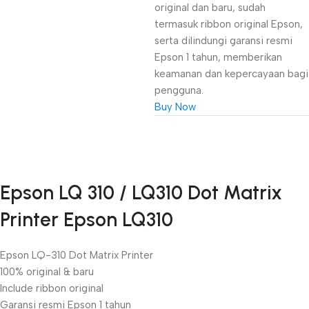
original dan baru, sudah
termasuk ribbon original Epson,
serta dilindungi garansi resmi
Epson 1 tahun, memberikan
keamanan dan kepercayaan bagi
pengguna.
Buy Now
Unbeatable offers
Epson LQ 310 / LQ310 Dot Matrix
Black Friday
Printer Epson LQ310
Blowout!
Epson LQ-310 Dot Matrix Printer
100% original & baru
Include ribbon original
Garansi resmi Epson 1 tahun