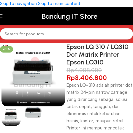
Skip to navigation
Skip to main content
Bandung IT Store
Epson LQ 310 / LQ310
-15%
Dot Matrix Printer
Epson LQ310
Rp
4.008.000
Rp
3.406.800
Epson LQ-310 adalah printer dot
matrix 24-pin narrow carriage
yang dirancang sebagai solusi
cetak cepat, tangguh, dan
ekonomis untuk kebutuhan
bisnis, kantor, maupun retail.
Printer ini mampu mencetak