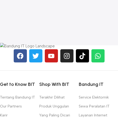
A
C
L
W
R
Get to Know BIT
Shop With BIT
Bandung IT
Tentang Bandung IT
Terakhir Dilihat
Service Elektornik
Our Partners
Produk Unggulan
Sewa Peralatan IT
Karir
Yang Paling Dicari
Layanan Internet