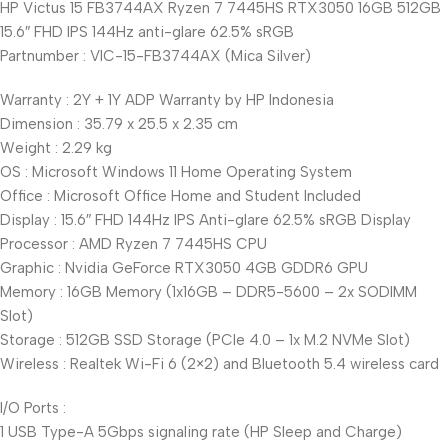
HP Victus 15 FB3744AX Ryzen 7 7445HS RTX3050 16GB 512GB
15.6″ FHD IPS 144Hz anti-glare 62.5% sRGB
Partnumber : VIC-15-FB3744AX (Mica Silver)
Warranty : 2Y + 1Y ADP Warranty by HP Indonesia
Dimension : 35.79 x 25.5 x 2.35 cm
Weight : 2.29 kg
OS : Microsoft Windows 11 Home Operating System
Office : Microsoft Office Home and Student Included
Display : 15.6″ FHD 144Hz IPS Anti-glare 62.5% sRGB Display
Processor : AMD Ryzen 7 7445HS CPU
Graphic : Nvidia GeForce RTX3050 4GB GDDR6 GPU
Memory : 16GB Memory (1x16GB – DDR5-5600 – 2x SODIMM
Slot)
Storage : 512GB SSD Storage (PCIe 4.0 – 1x M.2 NVMe Slot)
Wireless : Realtek Wi-Fi 6 (2×2) and Bluetooth 5.4 wireless card
I/O Ports :
1 USB Type-A 5Gbps signaling rate (HP Sleep and Charge)