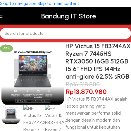
Skip to navigation
Skip to main content
Bandung IT Store
HP Victus 15 FB3744AX
-15%
Ryzen 7 7445HS
RTX3050 16GB 512GB
15.6″ FHD IPS 144Hz
anti-glare 62.5% sRGB
Rp
16.318.800
Rp
13.870.980
HP Victus 15 FB3744AX adalah
laptop gaming yang
menawarkan performa solid
dengan desain modern dan
fungsional untuk kebutuhan