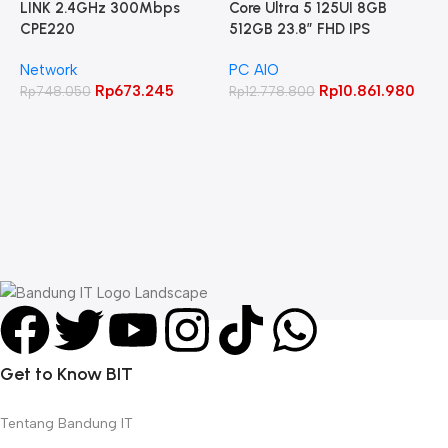
LINK 2.4GHz 300Mbps
Core Ultra 5 125UI 8GB
CPE220
512GB 23.8″ FHD IPS
Network
PC AIO
Rp
673.245
Rp
10.861.980
Rp
748.050
Rp
12.778.800
A
C
W
L
R
Get to Know BIT
Tentang Bandung IT