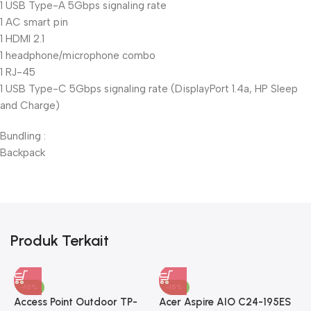
1 USB Type-A 5Gbps signaling rate
1 AC smart pin
1 HDMI 2.1
1 headphone/microphone combo
1 RJ-45
1 USB Type-C 5Gbps signaling rate (DisplayPort 1.4a, HP Sleep
and Charge)
Bundling :
Backpack
Produk Terkait
-10%
-15%
Access Point Outdoor TP-
Acer Aspire AIO C24-195ES