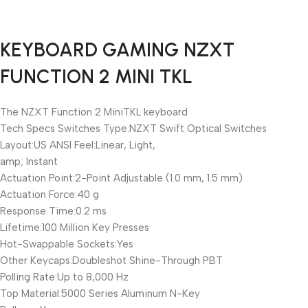
Unbeatable offers
KEYBOARD GAMING NZXT
Black Friday
FUNCTION 2 MINI TKL
Blowout!
The NZXT Function 2 MiniTKL keyboard
Tech Specs Switches Type:NZXT Swift Optical Switches
Layout:US ANSI Feel:Linear, Light,
amp; Instant
Actuation Point:2-Point Adjustable (1.0 mm, 1.5 mm)
Actuation Force:40 g
Response Time:0.2 ms
Lifetime:100 Million Key Presses
Hot-Swappable Sockets:Yes
Other Keycaps:Doubleshot Shine-Through PBT
Polling Rate:Up to 8,000 Hz
Top Material:5000 Series Aluminum N-Key