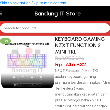
Skip to navigation
Skip to main content
Bandung IT Store
KEYBOARD GAMING
-15%
NZXT FUNCTION 2
MINI TKL
Rp
2.055.096
Rp
1.746.832
NZXT Function 2 Mini TKL
adalah keyboard gaming
premium berdesain ringkas (Mini
Tenkeyless) yang
mengutamakan kecepatan dan
presisi. Menggunakan NZXT
Swift Optical Switches dengan