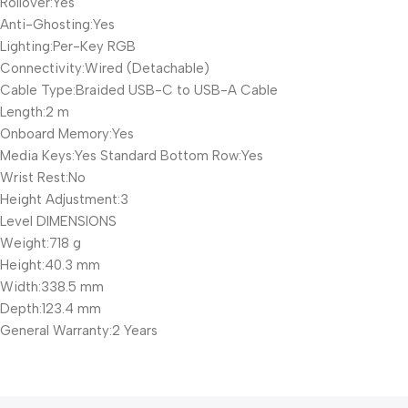
Rollover:Yes
Anti-Ghosting:Yes
Lighting:Per-Key RGB
Connectivity:Wired (Detachable)
Cable Type:Braided USB-C to USB-A Cable
Length:2 m
Onboard Memory:Yes
Media Keys:Yes Standard Bottom Row:Yes
Wrist Rest:No
Height Adjustment:3
Level DIMENSIONS
Weight:718 g
Height:40.3 mm
Width:338.5 mm
Depth:123.4 mm
General Warranty:2 Years