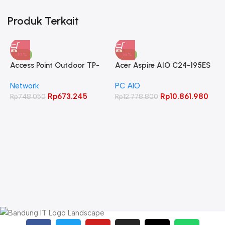
Produk Terkait
-10%
-15%
Access Point Outdoor TP-
Acer Aspire AIO C24-195ES
LINK 2.4GHz 300Mbps
Core Ultra 5 125UI 8GB
Network
PC AIO
CPE220
512GB 23.8″ FHD IPS
Rp
673.245
Rp
10.861.980
Rp
748.050
Rp
12.778.800
A
C
L
W
R