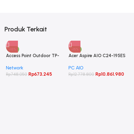
Produk Terkait
-10%
-15%
Access Point Outdoor TP-
Acer Aspire AIO C24-195ES
LINK 2.4GHz 300Mbps
Core Ultra 5 125UI 8GB
Network
PC AIO
CPE220
512GB 23.8″ FHD IPS
Rp
673.245
Rp
10.861.980
Rp
748.050
Rp
12.778.800
A
C
L
W
R