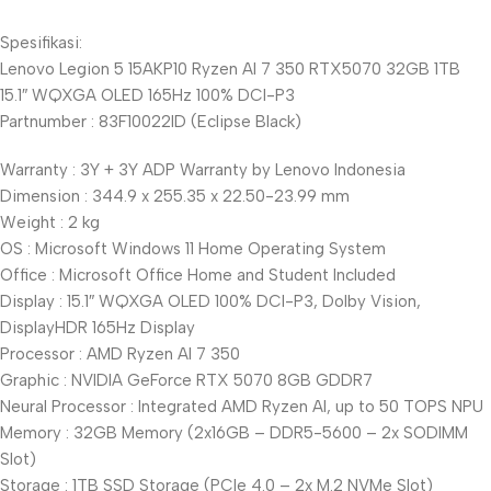
Spesifikasi:
Lenovo Legion 5 15AKP10 Ryzen AI 7 350 RTX5070 32GB 1TB
15.1″ WQXGA OLED 165Hz 100% DCI-P3
Partnumber : 83F10022ID (Eclipse Black)
Warranty : 3Y + 3Y ADP Warranty by Lenovo Indonesia
Dimension : 344.9 x 255.35 x 22.50-23.99 mm
Weight : 2 kg
OS : Microsoft Windows 11 Home Operating System
Office : Microsoft Office Home and Student Included
Display : 15.1″ WQXGA OLED 100% DCI-P3, Dolby Vision,
DisplayHDR 165Hz Display
Processor : AMD Ryzen AI 7 350
Graphic : NVIDIA GeForce RTX 5070 8GB GDDR7
Neural Processor : Integrated AMD Ryzen AI, up to 50 TOPS NPU
Memory : 32GB Memory (2x16GB – DDR5-5600 – 2x SODIMM
Slot)
Storage : 1TB SSD Storage (PCIe 4.0 – 2x M.2 NVMe Slot)