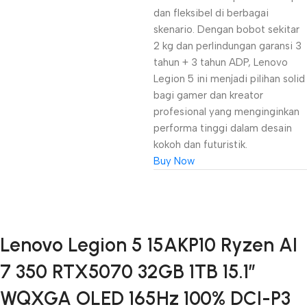
dan fleksibel di berbagai
skenario. Dengan bobot sekitar
2 kg dan perlindungan garansi 3
tahun + 3 tahun ADP, Lenovo
Legion 5 ini menjadi pilihan solid
bagi gamer dan kreator
profesional yang menginginkan
performa tinggi dalam desain
kokoh dan futuristik.
Buy Now
Unbeatable offers
Lenovo Legion 5 15AKP10 Ryzen AI
Black Friday
7 350 RTX5070 32GB 1TB 15.1″
Blowout!
WQXGA OLED 165Hz 100% DCI-P3