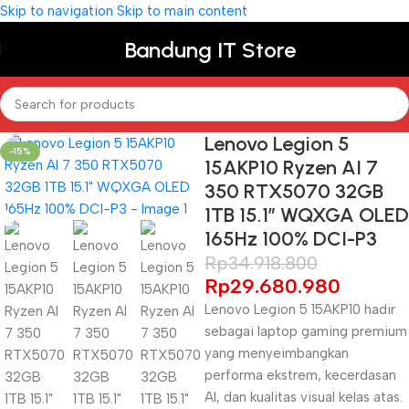
Skip to navigation
Skip to main content
Bandung IT Store
Lenovo Legion 5
-15%
15AKP10 Ryzen AI 7
350 RTX5070 32GB
1TB 15.1″ WQXGA OLED
165Hz 100% DCI-P3
Rp
34.918.800
Rp
29.680.980
Lenovo Legion 5 15AKP10 hadir
sebagai laptop gaming premium
yang menyeimbangkan
performa ekstrem, kecerdasan
AI, dan kualitas visual kelas atas.