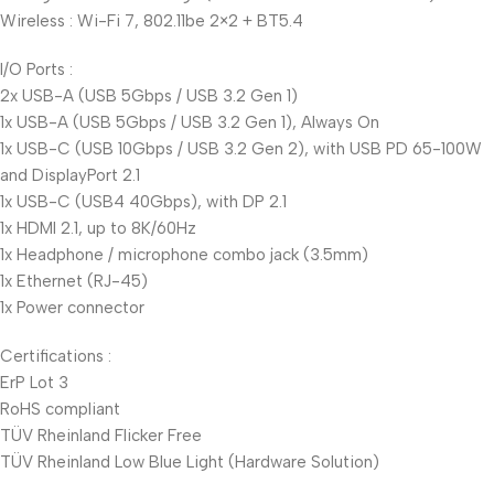
Wireless : Wi-Fi 7, 802.11be 2×2 + BT5.4
I/O Ports :
2x USB-A (USB 5Gbps / USB 3.2 Gen 1)
1x USB-A (USB 5Gbps / USB 3.2 Gen 1), Always On
1x USB-C (USB 10Gbps / USB 3.2 Gen 2), with USB PD 65-100W
and DisplayPort 2.1
1x USB-C (USB4 40Gbps), with DP 2.1
1x HDMI 2.1, up to 8K/60Hz
1x Headphone / microphone combo jack (3.5mm)
1x Ethernet (RJ-45)
1x Power connector
Certifications :
ErP Lot 3
RoHS compliant
TÜV Rheinland Flicker Free
TÜV Rheinland Low Blue Light (Hardware Solution)