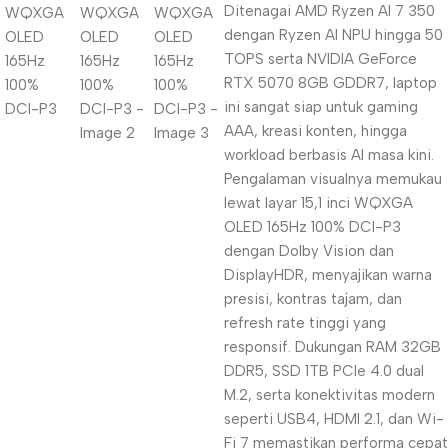
Ditenagai AMD Ryzen AI 7 350
dengan Ryzen AI NPU hingga 50
TOPS serta NVIDIA GeForce
RTX 5070 8GB GDDR7, laptop
ini sangat siap untuk gaming
AAA, kreasi konten, hingga
workload berbasis AI masa kini.
Pengalaman visualnya memukau
lewat layar 15,1 inci WQXGA
OLED 165Hz 100% DCI-P3
dengan Dolby Vision dan
DisplayHDR, menyajikan warna
presisi, kontras tajam, dan
refresh rate tinggi yang
responsif. Dukungan RAM 32GB
DDR5, SSD 1TB PCIe 4.0 dual
M.2, serta konektivitas modern
seperti USB4, HDMI 2.1, dan Wi-
Fi 7 memastikan performa cepat