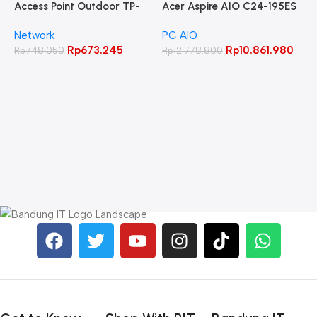
Access Point Outdoor TP-
Acer Aspire AIO C24-195ES
LINK 2.4GHz 300Mbps
Core Ultra 5 125UI 8GB
Network
PC AIO
CPE220
512GB 23.8″ FHD IPS
Rp
673.245
Rp
10.861.980
Rp
748.050
Rp
12.778.800
A
C
L
W
R