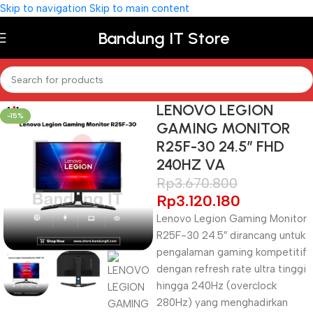
Skip to navigation
Skip to main content
Bandung IT Store
LENOVO LEGION
-15%
GAMING MONITOR
R25F-30 24.5″ FHD
240HZ VA
Rp
3.670.800
Rp
3.120.180
Lenovo Legion Gaming Monitor
R25F-30 24.5″ dirancang untuk
pengalaman gaming kompetitif
dengan refresh rate ultra tinggi
hingga 240Hz (overclock
280Hz) yang menghadirkan