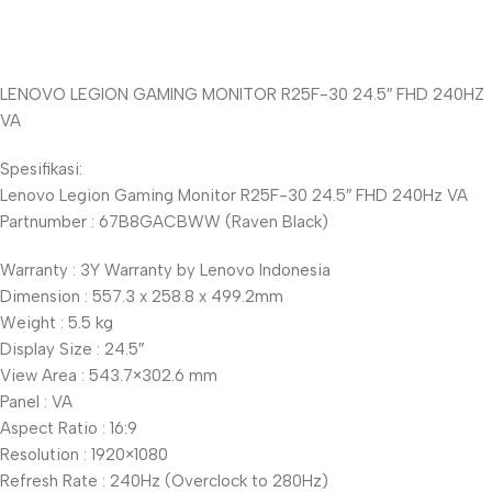
Unbeatable offers
LENOVO LEGION GAMING MONITOR R25F-30 24.5″ FHD 240HZ
Black Friday
VA
Blowout!
Spesifikasi:
Lenovo Legion Gaming Monitor R25F-30 24.5″ FHD 240Hz VA
Partnumber : 67B8GACBWW (Raven Black)
Warranty : 3Y Warranty by Lenovo Indonesia
Dimension : 557.3 x 258.8 x 499.2mm
Weight : 5.5 kg
Display Size : 24.5″
View Area : 543.7×302.6 mm
Panel : VA
Aspect Ratio : 16:9
Resolution : 1920×1080
Refresh Rate : 240Hz (Overclock to 280Hz)