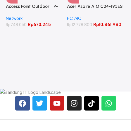
Access Point Outdoor TP-
Acer Aspire AIO C24-195ES
LINK 2.4GHz 300Mbps
Core Ultra 5 125UI 8GB
Network
PC AIO
CPE220
512GB 23.8″ FHD IPS
Rp
673.245
Rp
10.861.980
Rp
748.050
Rp
12.778.800
A
C
L
W
R