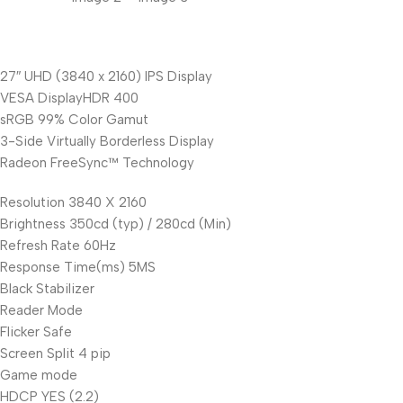
Unbeatable offers
27″ UHD (3840 x 2160) IPS Display
Black Friday
VESA DisplayHDR 400
Blowout!
sRGB 99% Color Gamut
3-Side Virtually Borderless Display
Radeon FreeSync™ Technology
Resolution 3840 X 2160
Brightness 350cd (typ) / 280cd (Min)
Refresh Rate 60Hz
Response Time(ms) 5MS
Black Stabilizer
Reader Mode
Flicker Safe
Screen Split 4 pip
Game mode
HDCP YES (2.2)