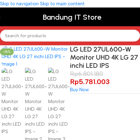
Skip to navigation
Skip to main content
Bandung IT Store
LG LED 27UL600-W
-15%
Monitor UHD 4K LG 27
inchi LED IPS
Rp
6.801.180
Rp
5.781.003
Buy Now