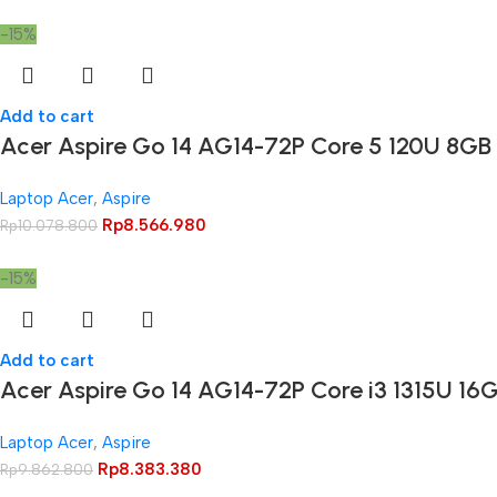
-15%
Add to cart
Acer Aspire Go 14 AG14-72P Core 5 120U 8G
Laptop Acer
,
Aspire
Rp
8.566.980
Rp
10.078.800
-15%
Add to cart
Acer Aspire Go 14 AG14-72P Core i3 1315U 1
Laptop Acer
,
Aspire
Rp
8.383.380
Rp
9.862.800