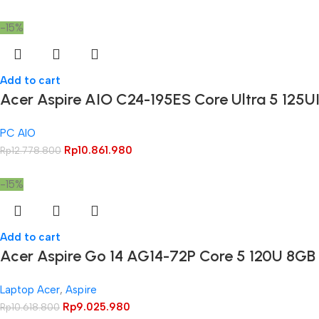
-15%
Add to cart
Acer Aspire AIO C24-195ES Core Ultra 5 125U
PC AIO
Rp
10.861.980
Rp
12.778.800
-15%
Add to cart
Acer Aspire Go 14 AG14-72P Core 5 120U 8GB
Laptop Acer
,
Aspire
Rp
9.025.980
Rp
10.618.800