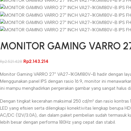
MONITOR GAMING VARRO 27″
Rp
2.143.214
Rp
2.521.428
Monitor Gaming VARRO 27” VA27-1KGM180V-B hadir dengan layar 2
Menggunakan panel IPS dengan rasio 16:9, monitor ini menawarkan
ini mampu menghadirkan pergerakan gambar yang sangat halus da
Dengan tingkat kecerahan maksimal 250 cd/m² dan rasio kontras 1
LED yang efisien serta dilengkapi konektivitas lengkap berupa 
AC/DC (12V/3.0A), dan dalam paket pembelian sudah termasuk ka
lebih besar dengan performa 180Hz yang cepat dan stabil.