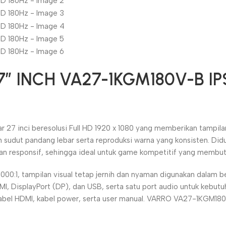
 INCH VA27-1KGM180V-B IPS
7 inci beresolusi Full HD 1920 x 1080 yang memberikan tampilan
 sudut pandang lebar serta reproduksi warna yang konsisten. Did
n responsif, sehingga ideal untuk game kompetitif yang membutu
000:1, tampilan visual tetap jernih dan nyaman digunakan dalam 
HDMI, DisplayPort (DP), dan USB, serta satu port audio untuk ke
bel HDMI, kabel power, serta user manual. VARRO VA27-1KGM180V