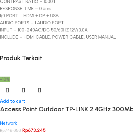
CONTRAST RATIO – 1000:1
RESPONSE TIME – 0.5ms
I/0 PORT – HDMI + DP + USB
AUDIO PORTS – 1 AUDIO PORT
INPUT – 100-240AC/DC 50/60HZ 12V/3.0A
INCLUDE – HDMI CABLE, POWER CABLE, USER MANUAL
Produk Terkait
-10%
Add to cart
Access Point Outdoor TP-LINK 2.4GHz 300M
Network
Rp
673.245
Rp
748.050