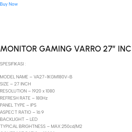
Buy Now
Unbeatable offers
Black Friday Blowout!
MONITOR GAMING VARRO 27″ INCH
SPESIFIKASI :
MODEL NAME – VA27-1KGM180V-B
SIZE – 27 INCH
RESOLUTION – 1920 x 1080
REFRESH RATE – 180Hz
PANEL TYPE – IPS
ASPECT RATIO – 16:9
BACKLIGHT – LED
TYPICAL BRIGHTNESS – MAX:250cd/M2