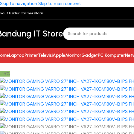
Skip to navigation
Skip to main content
bout Us
Our Partners
Karir
Bandung IT Store
ome
Laptop
Printer
Televisi
Apple
Monitor
Gadget
PC Komputer
Net
-15%