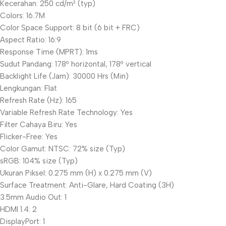
Kecerahan: 250 cd/m² (typ)
Colors: 16.7M
Color Space Support: 8 bit (6 bit + FRC)
Aspect Ratio: 16:9
Response Time (MPRT): 1ms
Sudut Pandang: 178º horizontal, 178º vertical
Backlight Life (Jam): 30000 Hrs (Min)
Lengkungan: Flat
Refresh Rate (Hz): 165
Variable Refresh Rate Technology: Yes
Filter Cahaya Biru: Yes
Flicker-Free: Yes
Color Gamut: NTSC: 72% size (Typ)
sRGB: 104% size (Typ)
Ukuran Piksel: 0.275 mm (H) x 0.275 mm (V)
Surface Treatment: Anti-Glare, Hard Coating (3H)
3.5mm Audio Out: 1
HDMI 1.4: 2
DisplayPort: 1