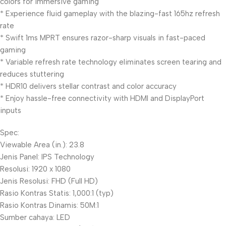
colors for immersive gaming
* Experience fluid gameplay with the blazing-fast 165hz refresh
rate
* Swift 1ms MPRT ensures razor-sharp visuals in fast-paced
gaming
* Variable refresh rate technology eliminates screen tearing and
reduces stuttering
* HDR10 delivers stellar contrast and color accuracy
* Enjoy hassle-free connectivity with HDMI and DisplayPort
inputs
Spec:
Viewable Area (in.): 23.8
Jenis Panel: IPS Technology
Resolusi: 1920 x 1080
Jenis Resolusi: FHD (Full HD)
Rasio Kontras Statis: 1,000:1 (typ)
Rasio Kontras Dinamis: 50M:1
Sumber cahaya: LED