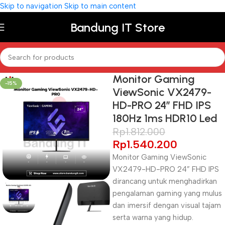
Skip to navigation
Skip to main content
Bandung IT Store
Monitor Gaming
-15%
ViewSonic VX2479-
HD-PRO 24″ FHD IPS
180Hz 1ms HDR10 Led
Rp
1.812.000
Rp
1.540.200
Monitor Gaming ViewSonic
VX2479-HD-PRO 24” FHD IPS
dirancang untuk menghadirkan
pengalaman gaming yang mulus
dan imersif dengan visual tajam
serta warna yang hidup.