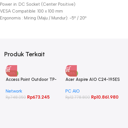
Power in: DC Socket (Center Positive)
VESA Compatible: 100 x 100 mm
Ergonomis : Miring (Maju / Mundur): -5º / 20º
Produk Terkait
-10%
-15%
Access Point Outdoor TP-
Acer Aspire AIO C24-195ES
LINK 2.4GHz 300Mbps
Core Ultra 5 125UI 8GB
Network
PC AIO
CPE220
512GB 23.8″ FHD IPS
Rp
673.245
Rp
10.861.980
Rp
748.050
Rp
12.778.800