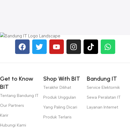
A
C
L
W
R
Get to Know
Shop With BIT
Bandung IT
BIT
Terakhir Dilihat
Service Elektornik
Tentang Bandung IT
Produk Unggulan
Sewa Peralatan IT
Our Partners
Yang Paling Dicari
Layanan Internet
Karir
Produk Terlaris
Hubungi Kami