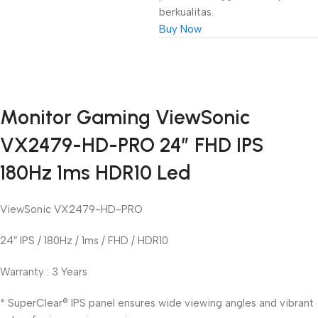
berkualitas.
Buy Now
Unbeatable offers
Monitor Gaming ViewSonic
Black Friday
VX2479-HD-PRO 24″ FHD IPS
Blowout!
180Hz 1ms HDR10 Led
ViewSonic VX2479-HD-PRO
24″ IPS / 180Hz / 1ms / FHD / HDR10
Warranty : 3 Years
* SuperClear® IPS panel ensures wide viewing angles and vibrant