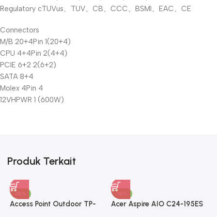
Regulatory cTUVus、TUV、CB、CCC、BSMI、EAC、CE
Connectors
M/B 20+4Pin 1(20+4)
CPU 4+4Pin 2(4+4)
PCIE 6+2 2(6+2)
SATA 8+4
Molex 4Pin 4
12VHPWR 1 (600W)
Produk Terkait
-10%
-15%
Access Point Outdoor TP-
Acer Aspire AIO C24-195ES
LINK 2.4GHz 300Mbps
Core Ultra 5 125UI 8GB