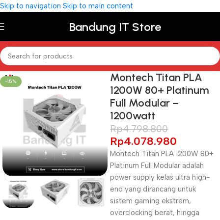
Skip to navigation
Skip to main content
Bandung IT Store
Montech Titan PLA
-15%
1200W 80+ Platinum
Full Modular –
1200watt
Rp
4.798.800
Rp
4.078.980
Montech Titan PLA 1200W 80+
Platinum Full Modular adalah
power supply kelas ultra high-
end yang dirancang untuk
sistem gaming ekstrem,
overclocking berat, hingga