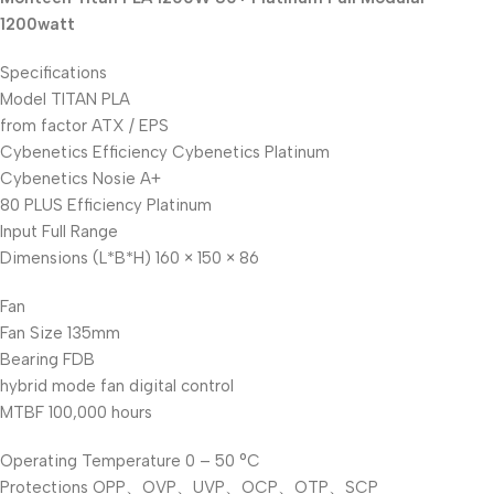
Black Friday
1200watt
Blowout!
Specifications
Model TITAN PLA
from factor ATX / EPS
Cybenetics Efficiency Cybenetics Platinum
Cybenetics Nosie A+
80 PLUS Efficiency Platinum
Input Full Range
Dimensions (L*B*H) 160 × 150 × 86
Fan
Fan Size 135mm
Bearing FDB
hybrid mode fan digital control
MTBF 100,000 hours
Operating Temperature 0 – 50 °C
Protections OPP、OVP、UVP、OCP、OTP、SCP