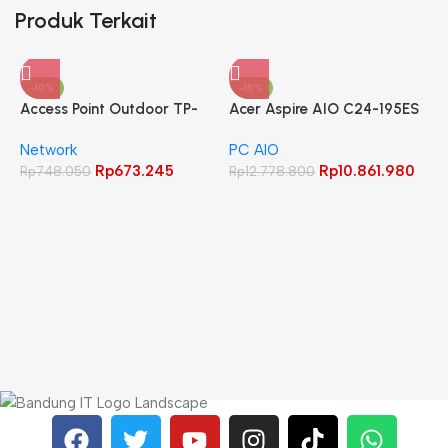
Produk Terkait
-10%
-15%
Access Point Outdoor TP-
Acer Aspire AIO C24-195ES
LINK 2.4GHz 300Mbps
Core Ultra 5 125UI 8GB
Network
PC AIO
CPE220
512GB 23.8″ FHD IPS
Rp
673.245
Rp
10.861.980
Rp
748.050
Rp
12.778.800
A
C
L
W
R