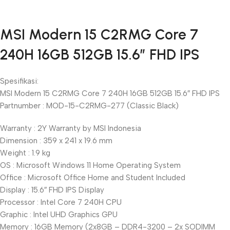
Unbeatable offers
MSI Modern 15 C2RMG Core 7
Black Friday
240H 16GB 512GB 15.6″ FHD IPS
Blowout!
Spesifikasi:
MSI Modern 15 C2RMG Core 7 240H 16GB 512GB 15.6″ FHD IPS
Partnumber : MOD-15-C2RMG-277 (Classic Black)
Warranty : 2Y Warranty by MSI Indonesia
Dimension : 359 x 241 x 19.6 mm
Weight : 1.9 kg
OS : Microsoft Windows 11 Home Operating System
Office : Microsoft Office Home and Student Included
Display : 15.6″ FHD IPS Display
Processor : Intel Core 7 240H CPU
Graphic : Intel UHD Graphics GPU
Memory : 16GB Memory (2x8GB – DDR4-3200 – 2x SODIMM