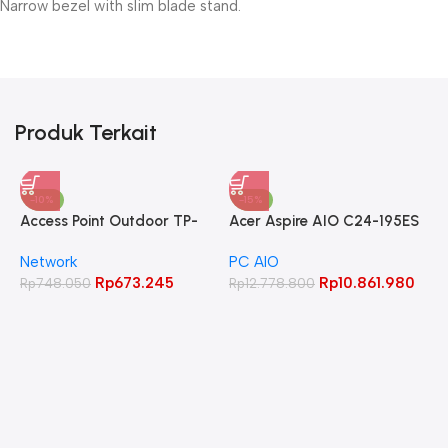
Narrow bezel with slim blade stand.
Produk Terkait
-10%
-15%
Access Point Outdoor TP-
Acer Aspire AIO C24-195ES
LINK 2.4GHz 300Mbps
Core Ultra 5 125UI 8GB
Network
PC AIO
CPE220
512GB 23.8″ FHD IPS
Rp
673.245
Rp
10.861.980
Rp
748.050
Rp
12.778.800
A
C
L
W