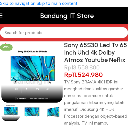
Skip to navigation
Skip to main content
Bandung IT Store
Sony 65S30 Led Tv 65
-15%
Inch Uhd 4k Dolby
Atmos Youtube Neflix
Rp
13.558.800
Rp
11.524.980
TV Sony BRAVIA 4K HDR ini
menghadirkan kualitas gambar
dan suara premium untuk
pengalaman hiburan yang lebih
imersif. Didukung 4K HDR
Processor dengan object-based
analysis, TV ini mampu