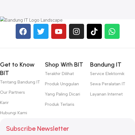
R
Get to Know
Shop With BIT
Bandung IT
BIT
Terakhir Dilihat
Service Elektornik
Tentang Bandung IT
Produk Unggulan
Sewa Peralatan IT
Our Partners
Yang Paling Dicari
Layanan Internet
Karir
Produk Terlaris
Hubungi Kami
Subscribe Newsletter