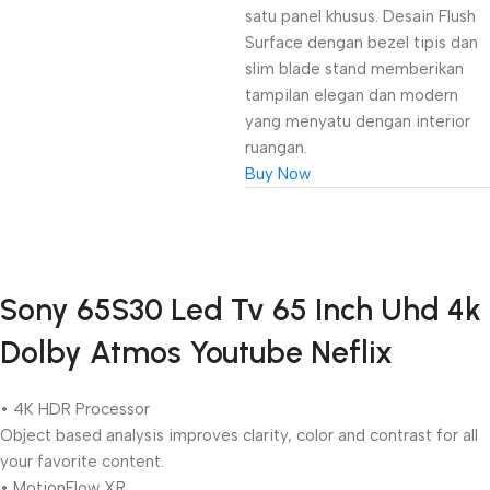
satu panel khusus. Desain Flush
Surface dengan bezel tipis dan
slim blade stand memberikan
tampilan elegan dan modern
yang menyatu dengan interior
ruangan.
Buy Now
Unbeatable offers
Sony 65S30 Led Tv 65 Inch Uhd 4k
Black Friday
Dolby Atmos Youtube Neflix
Blowout!
• 4K HDR Processor
Object based analysis improves clarity, color and contrast for all
your favorite content.
• MotionFlow XR