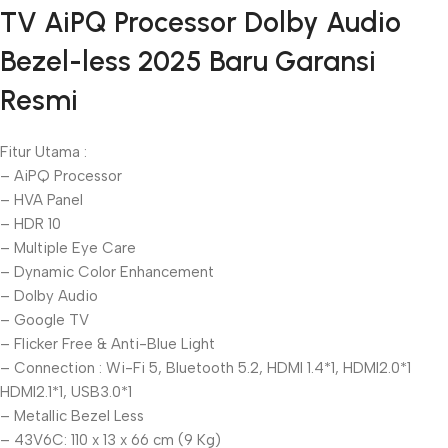
TV AiPQ Processor Dolby Audio
Blowout!
Bezel-less 2025 Baru Garansi
Resmi
Fitur Utama :
– AiPQ Processor
– HVA Panel
– HDR 10
– Multiple Eye Care
– Dynamic Color Enhancement
– Dolby Audio
– Google TV
– Flicker Free & Anti-Blue Light
– Connection : Wi-Fi 5, Bluetooth 5.2, HDMI 1.4*1, HDMI2.0*1
HDMI2.1*1, USB3.0*1
– Metallic Bezel Less
– 43V6C: 110 x 13 x 66 cm (9 Kg)