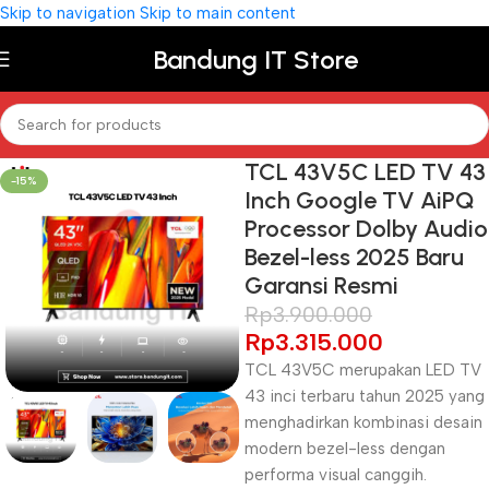
Skip to navigation
Skip to main content
Bandung IT Store
TCL 43V5C LED TV 43
-15%
Inch Google TV AiPQ
Processor Dolby Audio
Bezel-less 2025 Baru
Garansi Resmi
Rp
3.900.000
Rp
3.315.000
TCL 43V5C merupakan LED TV
43 inci terbaru tahun 2025 yang
menghadirkan kombinasi desain
modern bezel-less dengan
performa visual canggih.