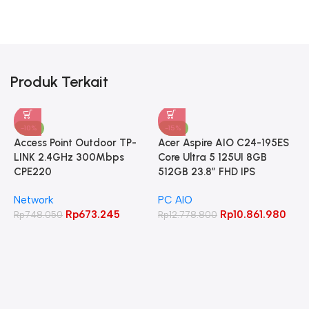
Produk Terkait
-10%
-15%
Access Point Outdoor TP-
Acer Aspire AIO C24-195ES
LINK 2.4GHz 300Mbps
Core Ultra 5 125UI 8GB
CPE220
512GB 23.8″ FHD IPS
Network
PC AIO
Rp
673.245
Rp
10.861.980
Rp
748.050
Rp
12.778.800
A
C
W