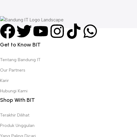
L
R
Get to Know BIT
Tentang Bandung IT
Our Partners
Karir
Hubungi Kami
Shop With BIT
Terakhir Dilihat
Produk Unggulan
Yang Paling Dicari