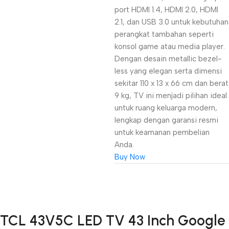
port HDMI 1.4, HDMI 2.0, HDMI
2.1, dan USB 3.0 untuk kebutuhan
perangkat tambahan seperti
konsol game atau media player.
Dengan desain metallic bezel-
less yang elegan serta dimensi
sekitar 110 x 13 x 66 cm dan berat
9 kg, TV ini menjadi pilihan ideal
untuk ruang keluarga modern,
lengkap dengan garansi resmi
untuk keamanan pembelian
Anda.
Buy Now
Unbeatable offers
TCL 43V5C LED TV 43 Inch Google
Black Friday