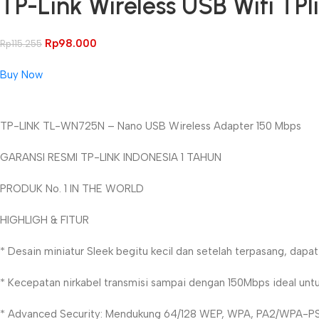
TP-Link Wireless USB Wifi T
Rp
98.000
Rp
115.255
Buy Now
Unbeatable offers
TP-LINK TL-WN725N – Nano USB Wireless Adapter 150 Mbps
Black Friday Blowout!
GARANSI RESMI TP-LINK INDONESIA 1 TAHUN
PRODUK No. 1 IN THE WORLD
HIGHLIGH & FITUR
* Desain miniatur Sleek begitu kecil dan setelah terpasang, dapa
* Kecepatan nirkabel transmisi sampai dengan 150Mbps ideal untu
* Advanced Security: Mendukung 64/128 WEP, WPA, PA2/WPA-P