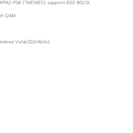
PA2-PSK (TKIP/AES), supports IEEE 802.1X
 64-QAM
indows Vista(32/64bits),