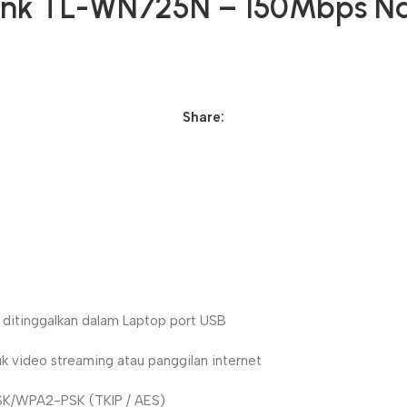
Plink TL-WN725N – 150Mbps N
Share:
t ditinggalkan dalam Laptop port USB
k video streaming atau panggilan internet
SK/WPA2-PSK (TKIP / AES)