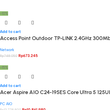
-10%
Add to cart
Access Point Outdoor TP-LINK 2.4GHz 300M
Network
Rp
673.245
Rp
748.050
-15%
Add to cart
Acer Aspire AIO C24-195ES Core Ultra 5 125U
PC AIO
Rp
10.861.980
Rp
12.778.800