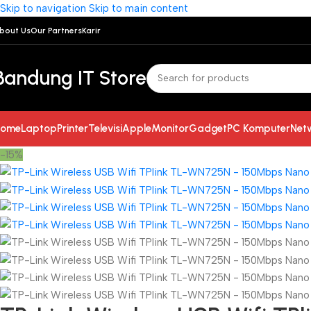
Skip to navigation
Skip to main content
bout Us
Our Partners
Karir
Bandung IT Store
ome
Laptop
Printer
Televisi
Apple
Monitor
Gadget
PC Komputer
Net
-15%