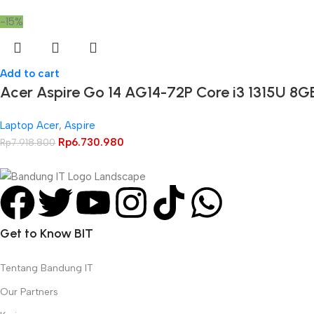
-15%
Add to cart
Acer Aspire Go 14 AG14-72P Core i3 1315U 8
Laptop Acer
,
Aspire
Rp
6.730.980
Rp
7.918.800
Get to Know BIT
Tentang Bandung IT
Our Partners